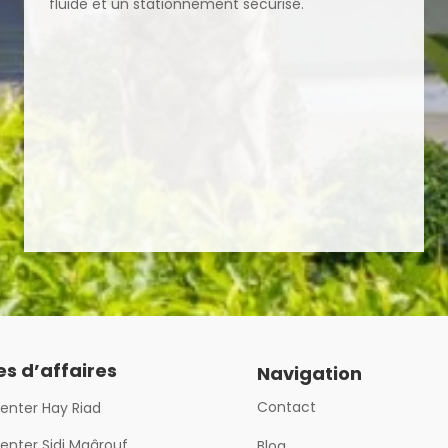
fluide et un stationnement sécurisé.
es d’affaires
Navigation
Contact
enter Hay Riad
enter Sidi Maârouf
Blog