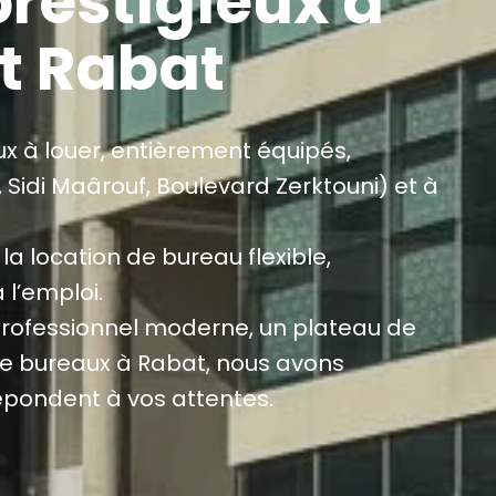
restigieux à
t Rabat
x à louer, entièrement équipés,
Sidi Maârouf, Boulevard Zerktouni) et à
la location de bureau flexible,
 l’emploi.
professionnel moderne, un plateau de
e bureaux à Rabat, nous avons
épondent à vos attentes.